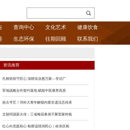
告
查询中心
文化艺术
健康饮食
善
生态环保
往期回顾
联系我们
资讯推荐
扎根烘焙守匠心 深耕实业惠万家—专访广
军地战略合作签约落地 赋能中医康养高质
拾古寻艺！河科大青年解锁内黄非遗活态传承
文脉同源薪火传：三省梅花拳弟子聚雷家村梳
红心向党践初心 检察温情润民心｜岭东区检