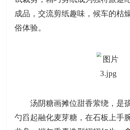
成品，交流剪纸趣味，候车的枯
俗体验。
汤阴糖画摊位甜香萦绕，是孩
勺舀起融化麦芽糖，在石板上手