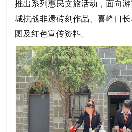
推出系列惠民文旅活动，面向游
城抗战非遗砖刻作品、喜峰口长
图及红色宣传资料。